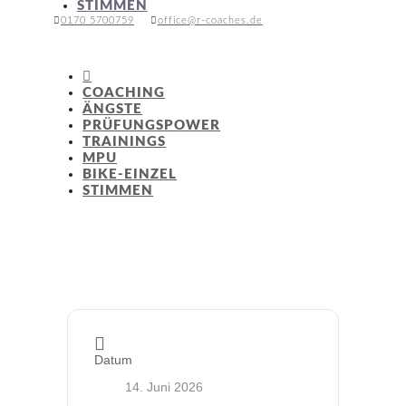
STIMMEN
0170 5700759
office@r-coaches.de

COACHING
ÄNGSTE
PRÜFUNGSPOWER
TRAININGS
MPU
BIKE-EINZEL
STIMMEN
Datum
14. Juni 2026