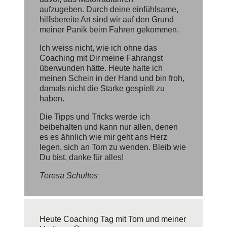
aufzugeben. Durch deine einfühlsame,
hilfsbereite Art sind wir auf den Grund
meiner Panik beim Fahren gekommen.
Ich weiss nicht, wie ich ohne das
Coaching mit Dir meine Fahrangst
überwunden hätte. Heute halte ich
meinen Schein in der Hand und bin froh,
damals nicht die Starke gespielt zu
haben.
Die Tipps und Tricks werde ich
beibehalten und kann nur allen, denen
es es ähnlich wie mir geht ans Herz
legen, sich an Tom zu wenden. Bleib wie
Du bist, danke für alles!
Teresa Schultes
Heute Coaching Tag mit Tom und meiner