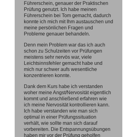
Führerschein, genauer der Praktischen
Prüfung genutzt. Ich habe meinen
Führerschein bei Tom gemacht, dadurch
konnte ich mich mit Ihm austauschen und
meine persönlichen Fragen und
Probleme genauer behandeln.
Denn mein Problem war das ich auch
schon zu Schulzeiten vor Prüfungen
meistens sehr nervös war, viele
Leichtsinnsfehler gemacht habe und
mich nur schwer aufs wesentliche
konzentrieren konnte.
Dank dem Kurs habe ich verstanden
woher meine Angst/Nervosität eigentlich
kommt und anschließend erfahren wie
ich meine Nervosität kontrollieren kann.
Ich habe verstanden wie man sich
optimal in einer Prüfungssituation
verhält, wie sollte man sich darauf
vorbereiten. Die Entspannungsübungen
haben mir vor der Prüfung geholfen