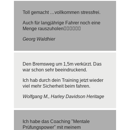
Toll gemacht …vollkommen stressfrei.
Auch für langjährige Fahrer noch eine
Menge rauszuholen👍🏾👍🏾👍🏾
Georg Waldhier
Den Bremsweg um 1,5m verkürzt. Das
war schon sehr beeindruckend.
Ich hab durch dein Training jetzt wieder
viel mehr Sicherheit beim fahren.
Wolfgang M., Harley Davidson Heritage
Ich habe das Coaching "Mentale
Prüfungspower" mit meinem