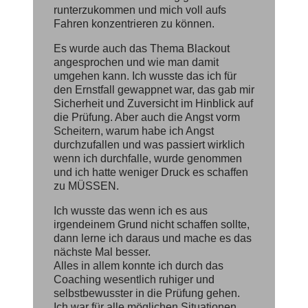
runterzukommen und mich voll aufs
Fahren konzentrieren zu können.
Es wurde auch das Thema Blackout
angesprochen und wie man damit
umgehen kann. Ich wusste das ich für
den Ernstfall gewappnet war, das gab mir
Sicherheit und Zuversicht im Hinblick auf
die Prüfung. Aber auch die Angst vorm
Scheitern, warum habe ich Angst
durchzufallen und was passiert wirklich
wenn ich durchfalle, wurde genommen
und ich hatte weniger Druck es schaffen
zu MÜSSEN.
Ich wusste das wenn ich es aus
irgendeinem Grund nicht schaffen sollte,
dann lerne ich daraus und mache es das
nächste Mal besser.
Alles in allem konnte ich durch das
Coaching wesentlich ruhiger und
selbstbewusster in die Prüfung gehen.
Ich war für alle möglichen Situationen