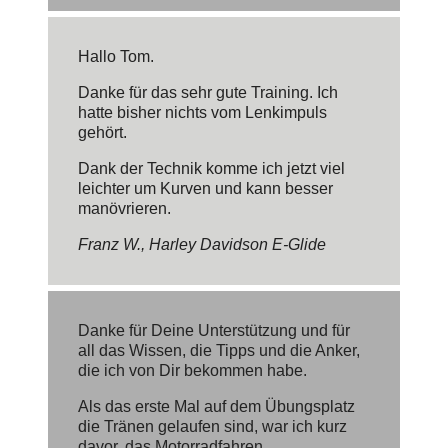
Hallo Tom.
Danke für das sehr gute Training. Ich
hatte bisher nichts vom Lenkimpuls
gehört.
Dank der Technik komme ich jetzt viel
leichter um Kurven und kann besser
manövrieren.
Franz W., Harley Davidson E-Glide
Danke für Deine Unterstützung und für
all das Wissen, die Tipps und die Anker,
die ich von Dir bekommen habe.
Als das erste Mal auf dem Übungsplatz
die Tränen gelaufen sind, war ich kurz
davor, das Motorradfahren